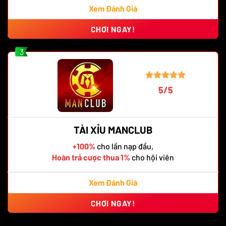
Xem Đánh Giá
CHƠI NGAY!
3
5/5
TÀI XỈU MANCLUB
+100%
cho lần nạp đầu,
Hoàn trả cược thua 1%
cho hội viên
Xem Đánh Giá
CHƠI NGAY!