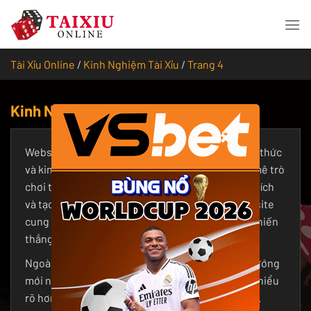
Skip
to
content
Tài Xỉu Online
/
Kinh Nghiệm Tài Xỉu
/
Trang 4
Kinh Nghiệm Tài Xỉu
×
Website
taixiuonline.games
là nơi tổng hợp kiến thức
và kinh nghiệm quý báu dành cho những ai đam mê trò
chơi tài xỉu. Với mục tiêu mang đến thông tin hữu ích
và tạo nên một cộng đồng chia sẻ sôi động, website
cung cấp các bài viết chi tiết về cách chơi, mẹo chiến
thắng, và chiến lược quản lý vốn hiệu quả.
Ngoài ra,
Tài Xỉu Online
còn cập nhật những xu hướng
mới nhất, phân tích các thuật toán để người chơi hiểu
rõ hơn về xác suất và nâng cao khả năng dự đoán.