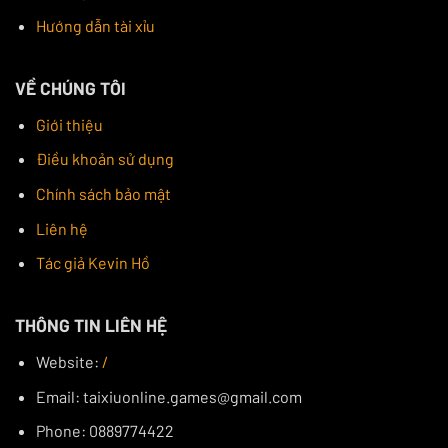
Hướng dẫn tài xỉu
VỀ CHÚNG TÔI
Giới thiệu
Điều khoản sử dụng
Chính sách bảo mật
Liên hệ
Tác giả Kevin Hồ
THÔNG TIN LIÊN HỆ
Website:
/
Email:
taixiuonline.games@gmail.com
Phone: 0889774422