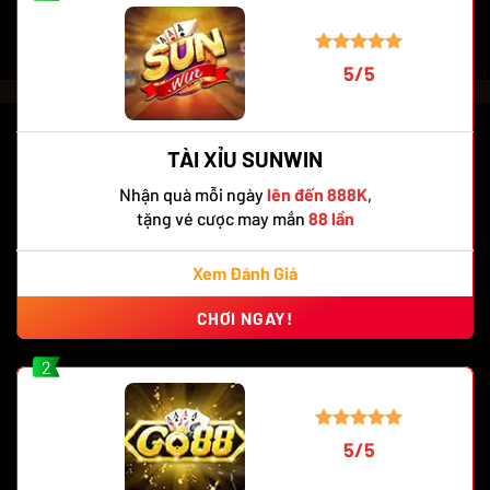
5/5
TÀI XỈU SUNWIN
Nhận quà mỗi ngày
lên đến 888K
,
tặng vé cược may mắn
88 lần
Xem Đánh Giá
CHƠI NGAY!
2
5/5