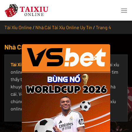
Skip
to
content
Tài Xỉu Online
/
Nhà Cái Tài Xỉu Online Uy Tín
/
Trang 4
Nhà Cái Tài Xỉu Online Uy Tín
×
Tài Xỉu Online
tổng hợp các bài đánh giá nhà cái tài xỉu
online uy tín hàng đầu hiện nay. Người chơi có thể tìm
thấy thông tin về độ uy tín, bảo mật, tỷ lệ thắng,
khuyến mãi và trải nghiệm người dùng của từng nhà
cái. Với sự chọn lọc kỹ lưỡng và cập nhật liên tục,
chúng tôi giúp bạn lựa chọn được nhà cái chơi tài xỉu
online an toàn, minh bạch và đáng tin cậy nhất.