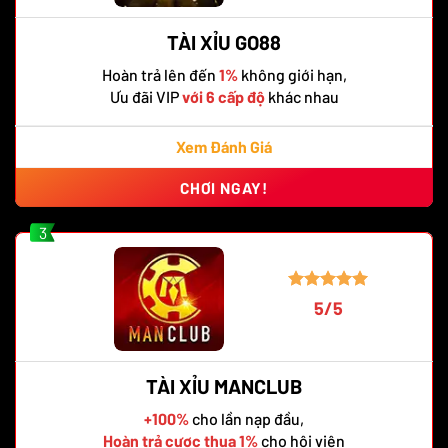
TÀI XỈU GO88
Hoàn trả lên đến
1%
không giới hạn,
Ưu đãi VIP
với 6 cấp độ
khác nhau
Xem Đánh Giá
CHƠI NGAY!
3
5/5
TÀI XỈU MANCLUB
+100%
cho lần nạp đầu,
Hoàn trả cược thua 1%
cho hội viên