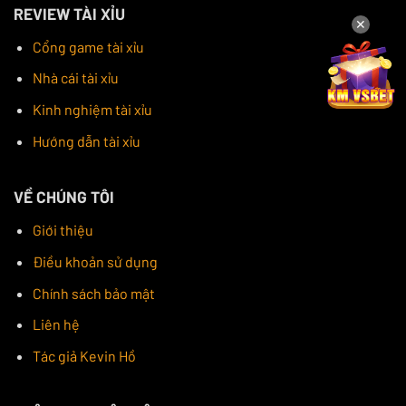
REVIEW TÀI XỈU
✕
Cổng game tài xỉu
Nhà cái tài xỉu
Kinh nghiệm tài xỉu
Hướng dẫn tài xỉu
VỀ CHÚNG TÔI
Giới thiệu
Điều khoản sử dụng
Chính sách bảo mật
Liên hệ
Tác giả Kevin Hồ