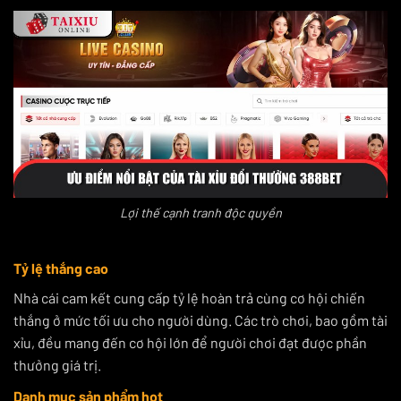
Lợi thế cạnh tranh độc quyền
Tỷ lệ thắng cao
Nhà cái cam kết cung cấp tỷ lệ hoàn trả cùng cơ hội chiến
thắng ở mức tối ưu cho người dùng. Các trò chơi, bao gồm tài
xỉu, đều mang đến cơ hội lớn để người chơi đạt được phần
thưởng giá trị.
Danh mục sản phẩm hot