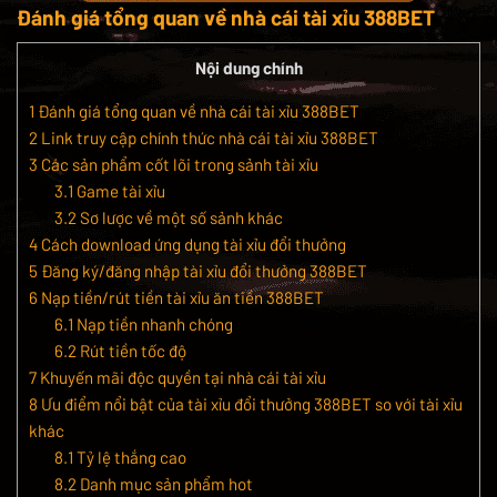
Đánh giá tổng quan về nhà cái tài xỉu 388BET
Nội dung chính
1
Đánh giá tổng quan về nhà cái tài xỉu 388BET
2
Link truy cập chính thức nhà cái tài xỉu 388BET
3
Các sản phẩm cốt lõi trong sảnh tài xỉu
3.1
Game tài xỉu
3.2
Sơ lược về một số sảnh khác
4
Cách download ứng dụng tài xỉu đổi thưởng
5
Đăng ký/đăng nhập tài xỉu đổi thưởng 388BET
6
Nạp tiền/rút tiền tài xỉu ăn tiền 388BET
6.1
Nạp tiền nhanh chóng
6.2
Rút tiền tốc độ
7
Khuyến mãi độc quyền tại nhà cái tài xỉu
8
Ưu điểm nổi bật của tài xỉu đổi thưởng 388BET so với tài xỉu
khác
8.1
Tỷ lệ thắng cao
8.2
Danh mục sản phẩm hot