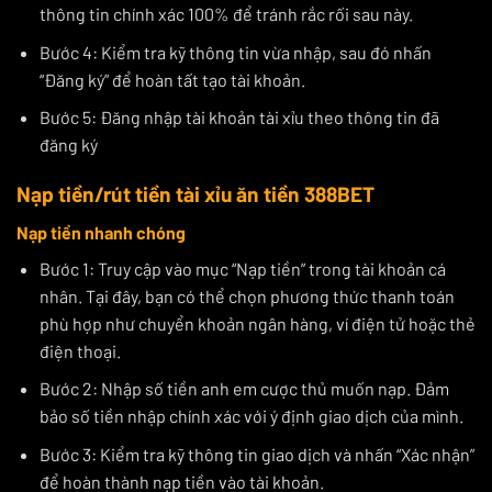
thông tin chính xác 100% để tránh rắc rối sau này.
Bước 4: Kiểm tra kỹ thông tin vừa nhập, sau đó nhấn
“Đăng ký” để hoàn tất tạo tài khoản.
Bước 5: Đăng nhập tài khoản tài xỉu theo thông tin đã
đăng ký
Nạp tiền/rút tiền tài xỉu ăn tiền 388BET
Nạp tiền nhanh chóng
Bước 1: Truy cập vào mục “Nạp tiền” trong tài khoản cá
nhân. Tại đây, bạn có thể chọn phương thức thanh toán
phù hợp như chuyển khoản ngân hàng, ví điện tử hoặc thẻ
điện thoại.
Bước 2: Nhập số tiền anh em cược thủ muốn nạp. Đảm
bảo số tiền nhập chính xác với ý định giao dịch của mình.
Bước 3: Kiểm tra kỹ thông tin giao dịch và nhấn “Xác nhận”
để hoàn thành nạp tiền vào tài khoản.