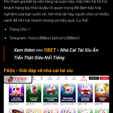
Khi tham gia bất kỳ nền tảng cá cược nào, việc liên hệ hỗ trợ
khách hàng kịp thời là yếu tố quan trọng để đảm bảo trải
nghiệm của bạn suôn sẻ. Với nhà cái này, người chơi có nhiều
cách để liên hệ nhanh chóng và hiệu quả. Cụ thể:
Trang chủ: /
Telegram: /hotro388bet (@hotro388bet)
Xem thêm >>>
11BET
– Nhà Cái Tài Xỉu Ăn
Tiền Thật Siêu Nổi Tiếng
FAQs – Giải đáp về nhà cái tài xỉu