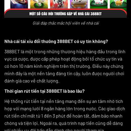
Giải đáp thắc mắc hội viên về nhà cái
Nhà cái tài xỉu đổi thưởng 388BET có uy tín không?
388BET là một trong những thương hiệu hàng đầu trong lĩnh
vực cá cược, được cấp phép hoạt động bởi tổ chức uy tín và
có hơn 10 năm kinh nghiệm trên thị trường. Điều này chứng
minh đây là một nền tảng đáng tin cậy, luôn được người chơi
đánh giá cao về chất lượng.
Thời gian rút tiền tại 388BET là bao lâu?
Hệ thống rút tiền tại nền tảng mang đến sự an tâm nhờ tích
hợp với mạng lưới 8 ngân hàng lớn trong nước. Các giao dịch
rút tiền chỉ mất từ 1 đến 3 phút để hoàn tất, đảm bảo nhanh
chóng và tiện lợi. Ngoài ra, quá trình nạp tiền cũng dễ dàng
với nhiều ưu đãi hấp dẫn dành cho người tham gia.