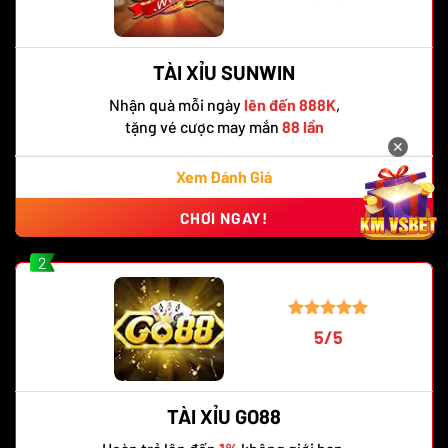
TÀI XỈU SUNWIN
Nhận quà mỗi ngày
lên đến 888K
,
tặng vé cược may mắn
88 lần
✕
Xem Đánh Giá
CHƠI NGAY!
2
5/5
TÀI XỈU GO88