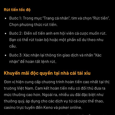
Rút tiền tốc độ
Bước 1: Trong mục “Trang cá nhân”, tìm và chọn “Rút tiền”.
Chọn phương thức rút tiền.
Bước 2: Điền số tiền anh em hội viên cá cược muốn rút.
Bạn có thể rút toàn bộ hoặc một phần số dư theo nhu
cầu.
Bước 3: Xác nhận lại thông tin giao dịch và nhấn “Xác
nhận” để hoàn tất lệnh rút.
Khuyến mãi độc quyền tại nhà cái tài xỉu
Đơn vị hiện cung cấp chương trình hoàn tiền cao nhất tại thị
trường Việt Nam. Cam kết hoàn tiền nếu có đối thủ đưa ra
mức thưởng cao hơn. Ngoài ra, nhiều ưu đãi đặc biệt như
thưởng quý, áp dụng cho các dịch vụ từ cá cược thể thao,
casino trực tuyến đến Keno và poker online.