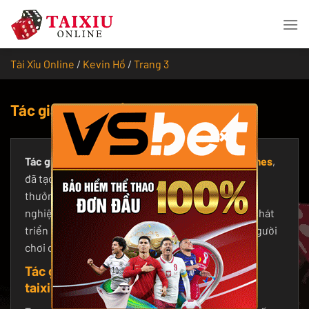
Skip
to
content
Tài Xỉu Online
/
Kevin Hồ
/
Trang 3
Tác giả:
Kevin Hồ
×
Tác giả Kevin Hồ
, người sáng lập
taixiuonline.games
,
đã tạo ra một nền tảng đánh giá game tài xỉu đổi
thưởng uy tín và chất lượng. Với nhiều năm kinh
nghiệm trong ngành cá cược trực tuyến, ông đã phát
triển một hệ thống review các cổng game giúp người
chơi có những trải nghiệm thú vị và an toàn.
Tác giả Kevin Hồ – Người sáng lập
taixiuonline.games