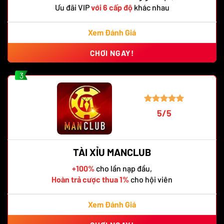
người chơi tiếp cận các dịch vụ một cách dễ dàng và
Ưu đãi VIP
với 6 cấp độ
khác nhau
đáng tin cậy.
Kinh nghiệm và chuyên môn tác giả
Xem Đánh Giá
Kinh nghiệm làm việc
CHƠI NGAY!
CEO Kevin Hồ
, người sáng lập và CEO của
3
taixiuonline.games, sở hữu nhiều năm kinh nghiệm
trong ngành cá cược trực tuyến. Trước khi xây dựng
nền tảng của mình, ông đã có thời gian dài làm việc và
5/5
điều hành phòng ban IT tại các casino lớn ở Macau và
Philippines từ năm 2018 đến 2022.
Thời gian làm việc tại những công ty danh tiếng đã
TÀI XỈU MANCLUB
giúp ông tích lũy được nhiều kiến thức quý báu, tạo
+100%
cho lần nạp đầu,
nền tảng vững chắc cho việc phát triển hệ thống các
Hoàn trả cược thua 1%
cho hội viên
cổng game tài xỉu đổi thưởng uy tín, chất lượng mà ông
xây dựng cho đến nay.
Xem Đánh Giá
Cam kết thông tin xác thực