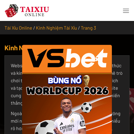
Skip
to
content
Tài Xỉu Online
/
Kinh Nghiệm Tài Xỉu
/
Trang 3
Kinh Nghiệm Tài Xỉu
×
Website
taixiuonline.games
là nơi tổng hợp kiến thức
và kinh nghiệm quý báu dành cho những ai đam mê trò
chơi tài xỉu. Với mục tiêu mang đến thông tin hữu ích
và tạo nên một cộng đồng chia sẻ sôi động, website
cung cấp các bài viết chi tiết về cách chơi, mẹo chiến
thắng, và chiến lược quản lý vốn hiệu quả.
Ngoài ra,
Tài Xỉu Online
còn cập nhật những xu hướng
mới nhất, phân tích các thuật toán để người chơi hiểu
rõ hơn về xác suất và nâng cao khả năng dự đoán.