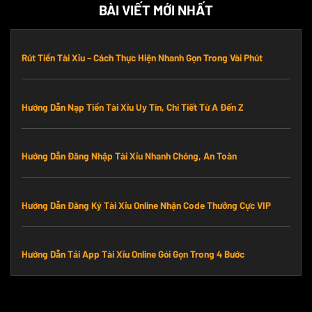
BÀI VIẾT MỚI NHẤT
Rút Tiền Tài Xỉu – Cách Thực Hiện Nhanh Gọn Trong Vài Phút
Hướng Dẫn Nạp Tiền Tài Xỉu Uy Tín, Chi Tiết Từ A Đến Z
Hướng Dẫn Đăng Nhập Tài Xỉu Nhanh Chóng, An Toàn
Hướng Dẫn Đăng Ký Tài Xỉu Online Nhận Code Thưởng Cực VIP
Hướng Dẫn Tải App Tài Xỉu Online Gói Gọn Trong 4 Bước