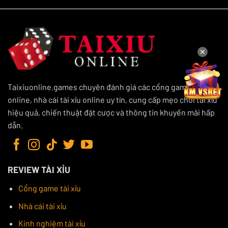
✕
Taixiuonline.games chuyên đánh giá các cổng game tài xỉu
online, nhà cái tài xỉu online uy tín, cung cấp mẹo chơi tài xỉu
hiệu quả, chiến thuật đặt cược và thông tin khuyến mãi hấp
dẫn.
REVIEW TÀI XỈU
Cổng game tài xỉu
Nhà cái tài xỉu
Kinh nghiệm tài xỉu