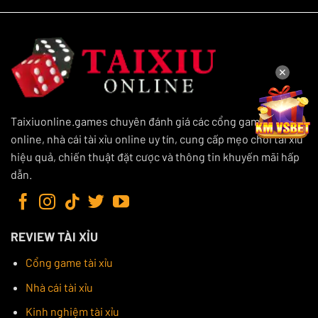
✕
Taixiuonline.games chuyên đánh giá các cổng game tài xỉu
online, nhà cái tài xỉu online uy tín, cung cấp mẹo chơi tài xỉu
hiệu quả, chiến thuật đặt cược và thông tin khuyến mãi hấp
dẫn.
REVIEW TÀI XỈU
Cổng game tài xỉu
Nhà cái tài xỉu
Kinh nghiệm tài xỉu