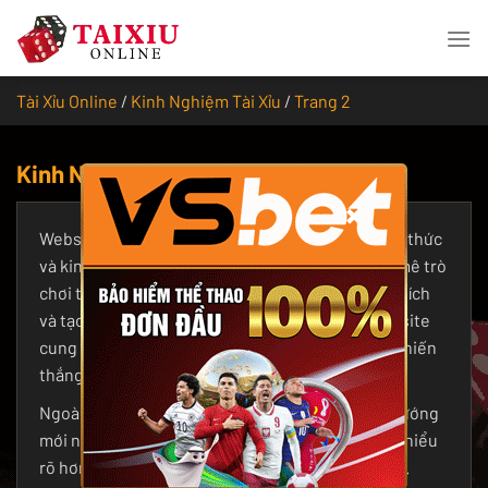
Skip
to
content
Tài Xỉu Online
/
Kinh Nghiệm Tài Xỉu
/
Trang 2
Kinh Nghiệm Tài Xỉu
×
Website
taixiuonline.games
là nơi tổng hợp kiến thức
và kinh nghiệm quý báu dành cho những ai đam mê trò
chơi tài xỉu. Với mục tiêu mang đến thông tin hữu ích
và tạo nên một cộng đồng chia sẻ sôi động, website
cung cấp các bài viết chi tiết về cách chơi, mẹo chiến
thắng, và chiến lược quản lý vốn hiệu quả.
Ngoài ra,
Tài Xỉu Online
còn cập nhật những xu hướng
mới nhất, phân tích các thuật toán để người chơi hiểu
rõ hơn về xác suất và nâng cao khả năng dự đoán.