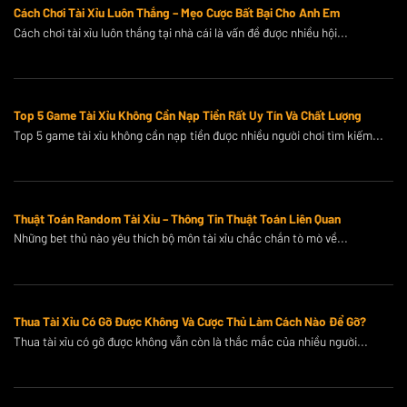
Cách Chơi Tài Xỉu Luôn Thắng – Mẹo Cược Bất Bại Cho Anh Em
Cách chơi tài xỉu luôn thắng tại nhà cái là vấn đề được nhiều hội...
Top 5 Game Tài Xỉu Không Cần Nạp Tiền Rất Uy Tín Và Chất Lượng
Top 5 game tài xỉu không cần nạp tiền được nhiều người chơi tìm kiếm...
Thuật Toán Random Tài Xỉu – Thông Tin Thuật Toán Liên Quan
Những bet thủ nào yêu thích bộ môn tài xỉu chắc chắn tò mò về...
Thua Tài Xỉu Có Gỡ Được Không Và Cược Thủ Làm Cách Nào Để Gỡ?
Thua tài xỉu có gỡ được không vẫn còn là thắc mắc của nhiều người...