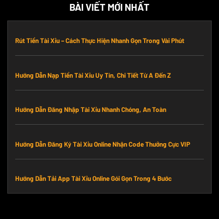
BÀI VIẾT MỚI NHẤT
Rút Tiền Tài Xỉu – Cách Thực Hiện Nhanh Gọn Trong Vài Phút
Hướng Dẫn Nạp Tiền Tài Xỉu Uy Tín, Chi Tiết Từ A Đến Z
Hướng Dẫn Đăng Nhập Tài Xỉu Nhanh Chóng, An Toàn
Hướng Dẫn Đăng Ký Tài Xỉu Online Nhận Code Thưởng Cực VIP
Hướng Dẫn Tải App Tài Xỉu Online Gói Gọn Trong 4 Bước