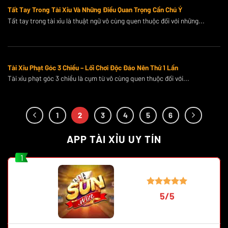
Tất Tay Trong Tài Xỉu Và Những Điều Quan Trọng Cần Chú Ý
Tất tay trong tài xỉu là thuật ngữ vô cùng quen thuộc đối với những...
Tài Xỉu Phạt Góc 3 Chiều – Lối Chơi Độc Đáo Nên Thử 1 Lần
Tài xỉu phạt góc 3 chiều là cụm từ vô cùng quen thuộc đối với...
1
2
3
4
5
6
APP TÀI XỈU UY TÍN
1
5/5