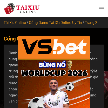
Skip
to
content
Tài Xỉu Online
/
Cổng Game Tài Xỉu Online Uy Tín
/
Trang 2
Cổng Game Tài Xỉu Online Uy Tín
×
Danh mục Đánh giá cổng game tài xỉu online uy tín
cung cấp thông tin chi tiết và khách quan về các cổng
game tài xỉu hàng đầu hiện nay.
Tài Xỉu Online
tập
trung vào các tiêu chí như độ uy tín, tính bảo mật, tỷ lệ
đổi thưởng và trải nghiệm người chơi. Mỗi bài đánh giá
được phân tích kỹ lưỡng nhằm giúp người chơi lựa
chọn nền tảng phù hợp và an toàn nhất. Tham khảo
ngay để có quyết định sáng suốt và tận hưởng những
ván cược đầy hấp dẫn!