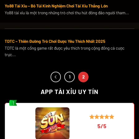
Yo88 Tài Xỉu – Bỏ Túi Kinh Nghiệm Chơi Tài Xỉu Thắng Lớn
Yo88 tài xỉu là một trong những trò chơi thu hút đông đảo người tham...
TDTC – Thiên Đường Trò Chơi Được Yêu Thích Nhất 2025
TDTC là một cổng game rất được yêu thích trong cộng đồng cá cược
trực...
1
2
APP TÀI XỈU UY TÍN
1
5/5