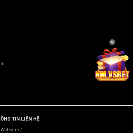
✕
ở...
ÔNG TIN LIÊN HỆ
Website:
/