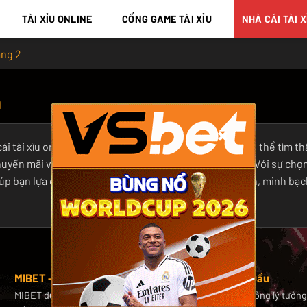
TÀI XỈU ONLINE
CỔNG GAME TÀI XỈU
NHÀ CÁI TÀI X
ang 2
n
×
i tài xỉu online uy tín hàng đầu hiện nay. Người chơi có thể tìm th
 khuyến mãi và trải nghiệm người dùng của từng nhà cái. Với sự chọ
iúp bạn lựa chọn được nhà cái chơi tài xỉu online an toàn, minh bạ
MIBET – Đẳng Cấp Nhà Cái Tài Xỉu Quốc Tế Hàng Đầu
MIBET được biết đến là thương hiệu tài xỉu online đổi thưởng lý tưởng