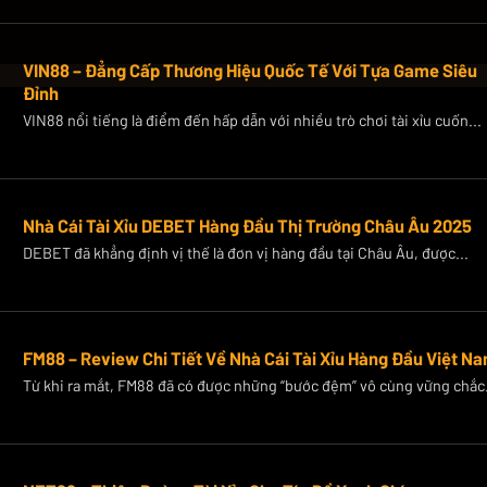
VIN88 – Đẳng Cấp Thương Hiệu Quốc Tế Với Tựa Game Siêu
Đỉnh
VIN88 nổi tiếng là điểm đến hấp dẫn với nhiều trò chơi tài xỉu cuốn...
Nhà Cái Tài Xỉu DEBET Hàng Đầu Thị Trường Châu Âu 2025
DEBET đã khẳng định vị thế là đơn vị hàng đầu tại Châu Âu, được...
FM88 – Review Chi Tiết Về Nhà Cái Tài Xỉu Hàng Đầu Việt N
Từ khi ra mắt, FM88 đã có được những “bước đệm” vô cùng vững chắc.