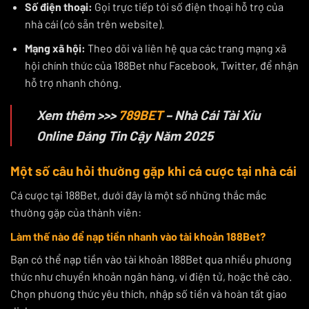
Số điện thoại:
Gọi trực tiếp tới số điện thoại hỗ trợ của
nhà cái (có sẵn trên website).
Mạng xã hội:
Theo dõi và liên hệ qua các trang mạng xã
hội chính thức của 188Bet như Facebook, Twitter, để nhận
hỗ trợ nhanh chóng.
Xem thêm >>>
789BET
– Nhà Cái Tài Xỉu
Online Đáng Tin Cậy Năm 2025
Một số câu hỏi thường gặp khi cá cược tại nhà cái
Cá cược tại 188Bet, dưới đây là một số những thắc mắc
thường gặp của thành viên:
Làm thế nào để nạp tiền nhanh vào tài khoản 188Bet?
Bạn có thể nạp tiền vào tài khoản 188Bet qua nhiều phương
thức như chuyển khoản ngân hàng, ví điện tử, hoặc thẻ cào.
Chọn phương thức yêu thích, nhập số tiền và hoàn tất giao