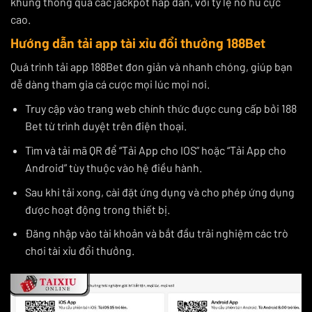
khủng thông qua các jackpot hấp dẫn, với tỷ lệ nổ hũ cực
cao.
Hướng dẫn tải app tài xỉu đổi thưởng 188Bet
Quá trình tải app 188Bet đơn giản và nhanh chóng, giúp bạn
dễ dàng tham gia cá cược mọi lúc mọi nơi.
Truy cập vào trang web chính thức được cung cấp bởi 188
Bet từ trình duyệt trên điện thoại.
Tìm và tải mã QR để “Tải App cho IOS” hoặc “Tải App cho
Android” tùy thuộc vào hệ điều hành.
Sau khi tải xong, cài đặt ứng dụng và cho phép ứng dụng
được hoạt động trong thiết bị.
Đăng nhập vào tài khoản và bắt đầu trải nghiệm các trò
chơi tài xỉu đổi thưởng.