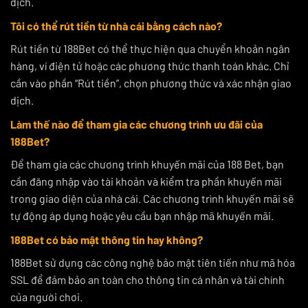
dịch.
Tôi có thể rút tiền từ nhà cái bằng cách nào?
Rút tiền từ 188Bet có thể thực hiện qua chuyển khoản ngân
hàng, ví điện tử hoặc các phương thức thanh toán khác. Chỉ
cần vào phần “Rút tiền”, chọn phương thức và xác nhận giao
dịch.
Làm thế nào để tham gia các chương trình ưu đãi của
188Bet?
Để tham gia các chương trình khuyến mãi của 188 Bet, bạn
cần đăng nhập vào tài khoản và kiểm tra phần khuyến mãi
trong giao diện của nhà cái. Các chương trình khuyến mãi sẽ
tự động áp dụng hoặc yêu cầu bạn nhập mã khuyến mãi.
188Bet có bảo mật thông tin hay không?
188Bet sử dụng các công nghệ bảo mật tiên tiến như mã hóa
SSL để đảm bảo an toàn cho thông tin cá nhân và tài chính
của người chơi.