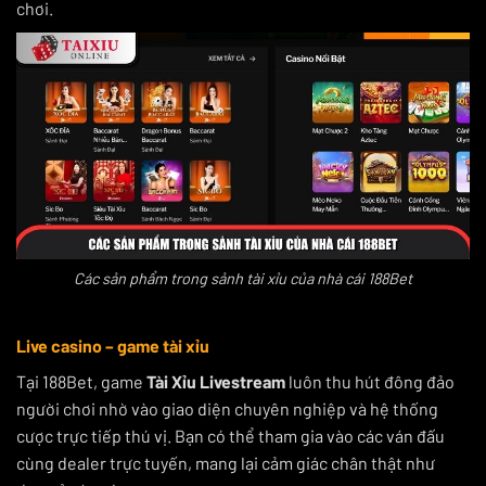
chơi.
Các sản phẩm trong sảnh tài xỉu của nhà cái 188Bet
Live casino – game tài xỉu
Tại 188Bet, game
Tài Xỉu Livestream
luôn thu hút đông đảo
người chơi nhờ vào giao diện chuyên nghiệp và hệ thống
cược trực tiếp thú vị. Bạn có thể tham gia vào các ván đấu
cùng dealer trực tuyến, mang lại cảm giác chân thật như