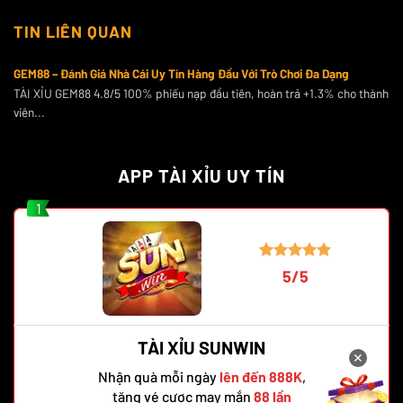
TIN LIÊN QUAN
GEM88 – Đánh Giá Nhà Cái Uy Tín Hàng Đầu Với Trò Chơi Đa Dạng
TÀI XỈU GEM88 4.8/5 100% phiếu nạp đầu tiên, hoàn trả +1.3% cho thành
viên...
APP TÀI XỈU UY TÍN
1
5/5
TÀI XỈU SUNWIN
✕
Nhận quà mỗi ngày
lên đến 888K
,
tặng vé cược may mắn
88 lần