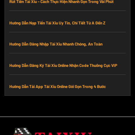
Rút Tiền Tài Xỉu – Cách Thực Hiện Nhanh Gọn Trong Vài Phút
Hướng Dẫn Nạp Tiền Tài Xỉu Uy Tín, Chi Tiết Từ A Đến Z
Hướng Dẫn Đăng Nhập Tài Xỉu Nhanh Chóng, An Toàn
Hướng Dẫn Đăng Ký Tài Xỉu Online Nhận Code Thưởng Cực VIP
Hướng Dẫn Tải App Tài Xỉu Online Gói Gọn Trong 4 Bước