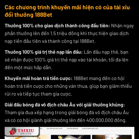
Các chương trình khuyến mãi hiện có của tài xỉu
đổi thưởng 188Bet
Thưởng 100% cho giao dịch thành công đầu tiên:
Nhận ngay
phần thưởng lên đến 1.5 triệu đồng khi thực hiện giao dịch
nạp tiền đầu tiên và thành công tại 188Bet.
Thưởng 100% giá trị thẻ nạp lần đầu:
Lần đầu nạp thẻ, bạn
sẽ nhận được 100% giá trị thẻ nạp vào tài khoản, tối đa lên
đến một mức hấp dẫn.
Khuyến mãi hoàn trả tiền cược:
188Bet mang đến cơ hội
hoàn trả tiền cược cho những ván thua, giúp bạn giảm thiểu
rủi ro và tiếp tục tham gia cược.
Giải đấu bóng đá vô địch châu Âu với giải thưởng khủng:
Tham gia đua xếp hạng trong giải bóng đá vô địch châu Âu
và có cơ hội giành giải thưởng lên đến 400.000.000 đồng.