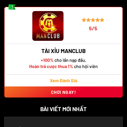
3
5/5
TÀI XỈU MANCLUB
+100%
cho lần nạp đầu,
Hoàn trả cược thua 1%
cho hội viên
Xem Đánh Giá
CHƠI NGAY!
BÀI VIẾT MỚI NHẤT