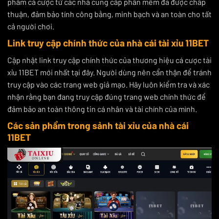
phẩm cá cược từ các nhà cung cấp phần mềm đã được chấp
thuận, đảm bảo tính công bằng, minh bạch và an toàn cho tất
cả người chơi.
Link truy cập chính thức của nhà cái tài xỉu 11BET
Cập nhật link truy cập chính thức của thương hiệu cá cược tài
xỉu 11BET mới nhất tại đây. Người dùng nên cẩn thận để tránh
truy cập vào các trang web giả mạo. Hãy luôn kiểm tra và xác
nhận rằng bạn đang truy cập đúng trang web chính thức để
đảm bảo an toàn thông tin cá nhân và tài chính của mình.
Các sản phẩm trong sảnh tài xỉu của nhà cái
11BET