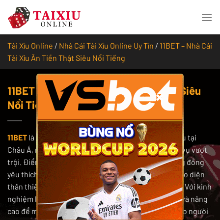
Skip
to
content
Tài Xỉu Online
/
Nhà Cái Tài Xỉu Online Uy Tín
/
11BET – Nhà Cái
Tài Xỉu Ăn Tiền Thật Siêu Nổi Tiếng
11BET – Nhà Cái Tài Xỉu Ăn Tiền Thật Siêu
×
Nổi Tiếng
11BET
là một trong những nền tảng cá cược hàng đầu tại
Châu Á, nổi bật với sự minh bạch và chất lượng dịch vụ vượt
trội. Điểm đến này thu hút sự chú ý mạnh mẽ từ cộng đồng
yêu thích cá cược nhờ vào các tính năng đặc biệt, giao diện
thân thiện và dịch vụ chăm sóc khách hàng chu đáo. Với kinh
nghiệm lâu dài trên thị trường, nhà cái luôn cải tiến và nâng
cao để mang lại những trải nghiệm tuyệt vời nhất cho người