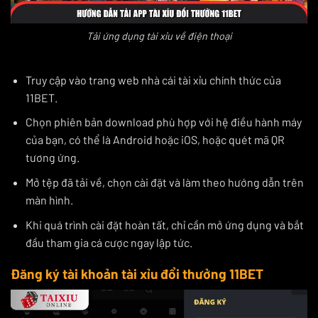
Tải ứng dụng tài xỉu về điện thoại
Truy cập vào trang web nhà cái tài xỉu chính thức của
11BET.
Chọn phiên bản download phù hợp với hệ điều hành máy
của bạn, có thể là Android hoặc iOS, hoặc quét mã QR
tương ứng.
Mở tệp đã tải về, chọn cài đặt và làm theo hướng dẫn trên
màn hình.
Khi quá trình cài đặt hoàn tất, chỉ cần mở ứng dụng và bắt
đầu tham gia cá cược ngay lập tức.
Đăng ký tài khoản tài xỉu đổi thưởng 11BET