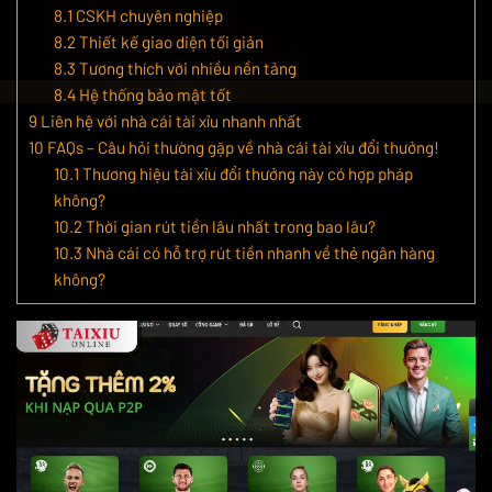
8.1
CSKH chuyên nghiệp
8.2
Thiết kế giao diện tối giản
8.3
Tương thích với nhiều nền tảng
8.4
Hệ thống bảo mật tốt
9
Liên hệ với nhà cái tài xỉu nhanh nhất
10
FAQs – Câu hỏi thường gặp về nhà cái tài xỉu đổi thưởng!
10.1
Thương hiệu tài xỉu đổi thưởng này có hợp pháp
không?
10.2
Thời gian rút tiền lâu nhất trong bao lâu?
10.3
Nhà cái có hỗ trợ rút tiền nhanh về thẻ ngân hàng
không?