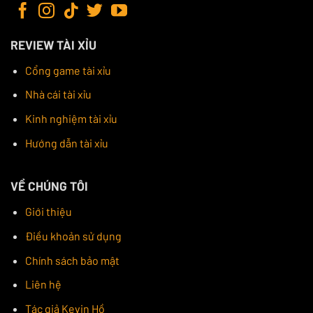
REVIEW TÀI XỈU
Cổng game tài xỉu
Nhà cái tài xỉu
Kinh nghiệm tài xỉu
Hướng dẫn tài xỉu
VỀ CHÚNG TÔI
Giới thiệu
Điều khoản sử dụng
Chính sách bảo mật
Liên hệ
Tác giả Kevin Hồ