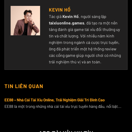
KEVIN HỒ
Tác giả
Kevin Hồ
, người sáng lập
taixiuonline.games
, đã tạo ra một nền
tảng đánh giá game tài xỉu đổi thưởng uy
tín và chất lượng. Với nhiều năm kinh
nghiệm trong ngành cá cược trực tuyến,
ông đã phát triển một hệ thống review
các cổng game giúp người chơi có những
trải nghiệm thú vị và an toàn.
TIN LIÊN QUAN
EE88 – Nhà Cái Tài Xỉu Online, Trải Nghiệm Giải Trí Đỉnh Cao
EE88 là một trong những nhà cái tài xỉu trực tuyến hàng đầu, nổi bật...