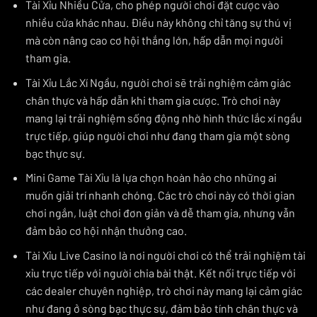
Tài Xỉu Nhiều Cửa, cho phép người chơi đặt cược vào
nhiều cửa khác nhau. Điều này không chỉ tăng sự thú vị
mà còn nâng cao cơ hội thắng lớn, hấp dẫn mọi người
tham gia.
Tài Xỉu Lắc Xí Ngầu, người chơi sẽ trải nghiệm cảm giác
chân thực và hấp dẫn khi tham gia cược. Trò chơi này
mang lại trải nghiệm sống động nhờ hình thức lắc xí ngầu
trực tiếp, giúp người chơi như đang tham gia một sòng
bạc thực sự.
Mini Game Tài Xỉu là lựa chọn hoàn hảo cho những ai
muốn giải trí nhanh chóng. Các trò chơi này có thời gian
chơi ngắn, luật chơi đơn giản và dễ tham gia, nhưng vẫn
đảm bảo cơ hội nhận thưởng cao.
Tài Xỉu Live Casino là nơi người chơi có thể trải nghiệm tài
xỉu trực tiếp với người chia bài thật. Kết nối trực tiếp với
các dealer chuyên nghiệp, trò chơi này mang lại cảm giác
như đang ở sòng bạc thực sự, đảm bảo tính chân thực và