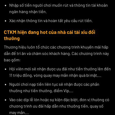
Nhập số tiền người chơi muốn rút và thông tin tài khoản
ngân hàng nhận tiền.
Xác nhận thông tin và hoàn tất yêu cầu rút tiền.
CTKM hiện đang hot của nhà cái tài xỉu đổi
thưởng
Thương hiệu luôn tổ chức các chương trình khuyến mãi hấp
dẫn để tri ân và chăm sóc khách hàng. Các chương trình này
bao gồm:
Hội viên mới sẽ nhận được ưu đãi như tiền thưởng lên đến
11 triệu đồng, vòng quay may mắn nhận quà bí mật,…
Người chơi nạp tiền liên tục sẽ nhận được các phần
thưởng như tiền thưởng, điểm Vip,…
Vào các dịp lễ lớn hoặc sự kiện đặc biệt, đơn vị thường có
chương trình ưu đãi hấp dẫn như thưởng tiền, quay số
may mắn,…