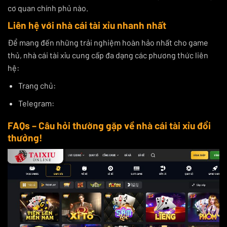
cơ quan chính phủ nào.
Liên hệ với nhà cái tài xỉu nhanh nhất
Để mang đến những trải nghiệm hoàn hảo nhất cho game
thủ, nhà cái tài xỉu cung cấp đa dạng các phương thức liên
hệ:
Trang chủ:
Telegram:
FAQs – Câu hỏi thường gặp về nhà cái tài xỉu đổi
thưởng!