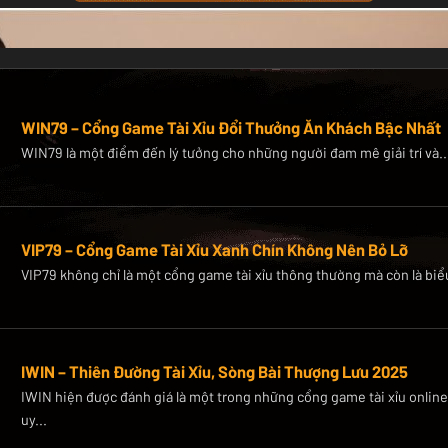
WIN79 – Cổng Game Tài Xỉu Đổi Thưởng Ăn Khách Bậc Nhất
WIN79 là một điểm đến lý tưởng cho những người đam mê giải trí và..
VIP79 – Cổng Game Tài Xỉu Xanh Chín Không Nên Bỏ Lỡ
VIP79 không chỉ là một cổng game tài xỉu thông thường mà còn là biểu
IWIN – Thiên Đường Tài Xỉu, Sòng Bài Thượng Lưu 2025
IWIN hiện được đánh giá là một trong những cổng game tài xỉu online
 Hồ – Người sáng lập taixiuonline.games
uy...