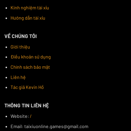
Chuyên môn trong lĩnh vực tài xỉu của tác giả
Kinh nghiệm tài xỉu
Hướng dẫn tài xỉu
Một trong những lý do khiến taixiuonline.games luôn
được người chơi tin tưởng là nhờ vào cam kết của
tác
giả Kevin Hồ
trong việc chỉ hợp tác và giới thiệu các
VỀ CHÚNG TÔI
cổng game đã được kiểm chứng. Những cổng game
Giới thiệu
này đều đã trải qua quá trình kiểm tra kỹ lưỡng để đảm
bảo tính minh bạch, công bằng, và không có bất kỳ sự
Điều khoản sử dụng
gian lận nào. Do đó, người chơi hoàn toàn có thể yên
Chính sách bảo mật
tâm khi tham gia và thử sức tại những cổng game này.
Liên hệ
Ngược lại, đối với các cổng game không có mặt trên
Tác giả Kevin Hồ
taixiuonline.games, tác giả
Kevin Hồ
luôn nhấn mạnh
rằng người chơi không thể chắc chắn về độ tin cậy và
tính bảo mật của những nền tảng này. Vì vậy, để tránh
THÔNG TIN LIÊN HỆ
rủi ro, người chơi nên chọn những cổng game đã được
Website:
/
giới thiệu trên trang web chính thức của
taixiuonline.games.
Email:
taixiuonline.games@gmail.com