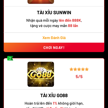
Với những nỗ lực không ngừng, CEO đã chứng minh
TÀI XỈU SUNWIN
được tầm quan trọng của việc xây dựng một nền tảng
vững mạnh và luôn đồng hành cùng người dùng.
Nhận quà mỗi ngày
lên đến 888K
,
tặng vé cược may mắn
88 lần
taixiuonline.games tiếp tục phát triển và là sự lựa
chọn đáng tin cậy cho tất cả những ai yêu thích tài xỉu
Xem Đánh Giá
online đổi thưởng trực tuyến.
Ngoài ra, taixiuonline.games không chỉ chú trọng đến
CHƠI NGAY!
chất lượng các game mà còn mang đến một trải
2
nghiệm người dùng mượt mà và an toàn. Đội ngũ hỗ
trợ khách hàng luôn sẵn sàng phục vụ, giải đáp thắc
mắc và giúp đỡ người chơi khi gặp bất kỳ vấn đề nào.
5/5
Chúng tôi hiểu rằng niềm tin của người chơi là yếu tố
quan trọng nhất, và vì thế, taixiuonline.games luôn
đặt lên hàng đầu việc xây dựng một môi trường cá
TÀI XỈU GO88
cược trực tuyến công bằng và minh bạch. Mọi thông
tin trên trang web đều được kiểm tra kỹ càng, giúp
Hoàn trả lên đến
1%
không giới hạn,